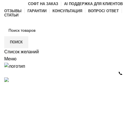
СОФТ НА ЗАКАЗ
AI ПОДДЕРЖКА ДЛЯ КЛИЕНТОВ
ОТЗЫВЫ
ГАРАНТИИ
КОНСУЛЬТАЦИЯ
ВОПРОС/ ОТВЕТ
СТАТЬИ
ПОИСК
Список желаний
Меню
📞
Каталог
РАЗРАБОТКА ПО И ИГР
ГАЛЕРЕЯ
ДИЛЕРАМ
О КОМПАНИИ
КОНТАКТЫ
itvia@yandex.ru
+7-911-033-43-73