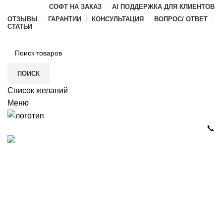
СОФТ НА ЗАКАЗ
AI ПОДДЕРЖКА ДЛЯ КЛИЕНТОВ
ОТЗЫВЫ
ГАРАНТИИ
КОНСУЛЬТАЦИЯ
ВОПРОС/ ОТВЕТ
СТАТЬИ
ПОИСК
Список желаний
Меню
📞
Каталог
РАЗРАБОТКА ПО И ИГР
ГАЛЕРЕЯ
ДИЛЕРАМ
О КОМПАНИИ
КОНТАКТЫ
itvia@yandex.ru
+7-911-033-43-73