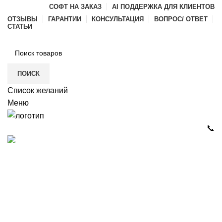
СОФТ НА ЗАКАЗ
AI ПОДДЕРЖКА ДЛЯ КЛИЕНТОВ
ОТЗЫВЫ
ГАРАНТИИ
КОНСУЛЬТАЦИЯ
ВОПРОС/ ОТВЕТ
СТАТЬИ
ПОИСК
Список желаний
Меню
📞
Каталог
РАЗРАБОТКА ПО И ИГР
ГАЛЕРЕЯ
ДИЛЕРАМ
О КОМПАНИИ
КОНТАКТЫ
itvia@yandex.ru
+7-911-033-43-73