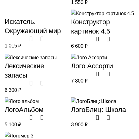
1 550
₽
Искатель.
Конструктор
Окружающий мир
картинок 4.5
1 015
₽
6 600
₽
Лексические
Лого Ассорти
запасы
7 800
₽
6 300
₽
ЛогоАльбом
ЛогоБлиц: Школа
5 100
₽
3 900
₽