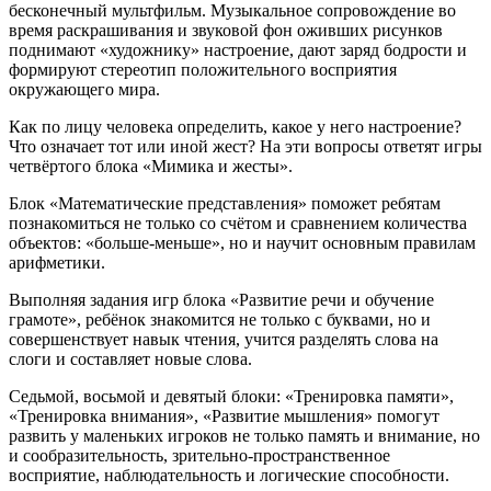
бесконечный мульт­фильм. Музыкальное сопровождение во
время раскрашивания и звуковой фон ожив­ших рисунков
поднимают «художнику» настроение, дают заряд бодрости и
формируют сте­рео­тип положительного восприятия
окружающего мира.
Как по лицу человека определить, какое у него настроение?
Что означает тот или иной жест? На эти вопросы ответят игры
четвёртого блока «Мимика и жесты».
Блок «Математические представления» поможет ребятам
познакомиться не только со счётом и сравнением количества
объектов: «больше-меньше», но и научит основным правилам
арифметики.
Выполняя задания игр блока «Развитие речи и обучение
грамоте», ребёнок знакомится не только с буквами, но и
совершенствует навык чтения, учится разделять слова на
слоги и составляет новые слова.
Седьмой, восьмой и девятый блоки: «Тренировка памяти»,
«Тренировка внима­ния», «Развитие мышления» помогут
развить у маленьких игроков не только память и внимание, но
и сообразительность, зрительно-прост­ран­ственное
восприятие, наблюда­тельность и логические способности.