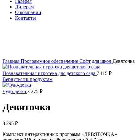
Галерея
Дилерам
О компании
Контакты
itvia@yandex.ru
+7-911-033-43-73
Нажмите, чтобы увеличить изображение
Главная
Программное обеспечение
Софт для школ
Девяточка
Познавательная игротека для детского сада
7 115
₽
Вернуться к продуктам
Чудо-детка
3 275
₽
Девяточка
3 295
₽
Комплект интерактивных программ «ДЕВЯТОЧКА»
включает 216 игр-тренажёров для детей 4-7 лет.