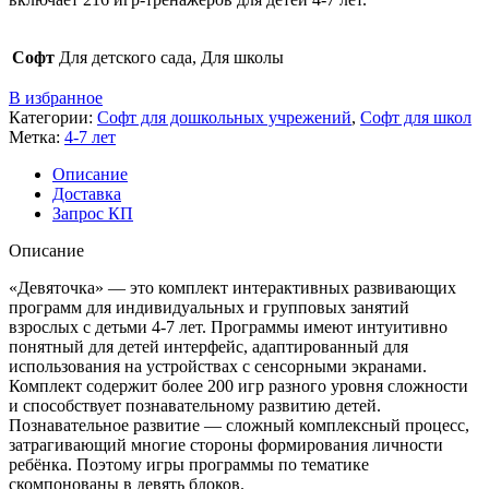
Софт
Для детского сада, Для школы
В избранное
Категории:
Софт для дошкольных учрежений
,
Софт для школ
Метка:
4-7 лет
Описание
Доставка
Запрос КП
Описание
«Девяточка»
— это комплект интерактивных развивающих
про­грам­­м для инди­ви­дуальных и групповых занятий
взрослых с детьми 4-7 лет. Прог­рам­мы имеют интуитивно
понятный для детей интерфейс, адаптированный для
использования на устройствах с сенсорными экранами.
Комплект содержит более 200 игр разного уровня сложности
и способствует познавательному развитию детей.
Познавательное развитие — сложный комплексный процесс,
затра­гивающий многие стороны формирования личности
ребёнка. Поэтому игры программы по тематике
скомпонованы в девять блоков.