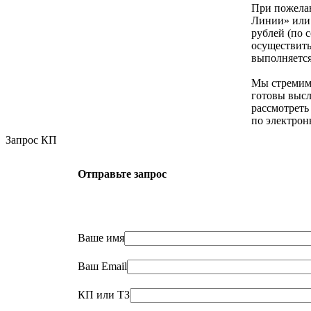
При пожелан
Линии» или 
рублей (по 
осуществить
выполняется
Мы стремимс
готовы высл
рассмотреть
по электрон
Запрос КП
Отправьте запрос
Ваше имя
Ваш Email
КП или ТЗ