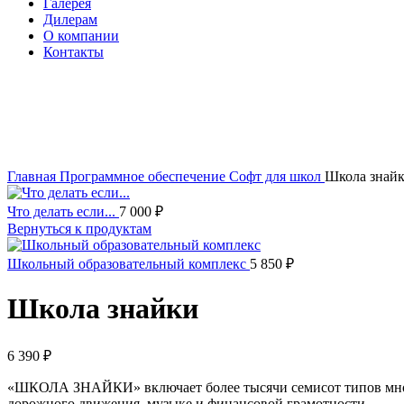
Галерея
Дилерам
О компании
Контакты
itvia@yandex.ru
+7-911-033-43-73
Нажмите, чтобы увеличить изображение
Главная
Программное обеспечение
Софт для школ
Школа знай
Что делать если...
7 000
₽
Вернуться к продуктам
Школьный образовательный комплекс
5 850
₽
Школа знайки
6 390
₽
«ШКОЛА ЗНАЙКИ» включает более тысячи семисот типов много
дорожного движения, музыке и финансовой грамотности.