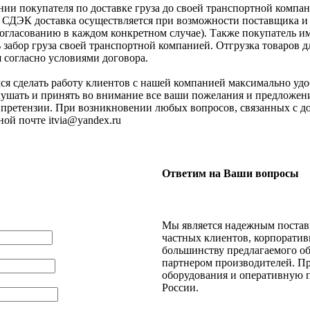
ии покупателя по доставке груза до своей транспортной компа
СДЭК доставка осуществляется при возможности поставщика и н
согласованию в каждом конкретном случае). Также покупатель им
 забор груза своей транспортной компанией. Отгрузка товаров
 согласно условиями договора.
я сделать работу клиентов с нашей компанией максимально удо
ушать и принять во внимание все ваши пожелания и предложен
 претензии. При возникновении любых вопросов, связанных с до
ной почте itvia@yandex.ru
Ответим на Ваши вопросы
Мы является надежным поставщ
частных клиентов, корпоратив
большинству предлагаемого о
партнером производителей. П
оборудования и оперативную п
России.