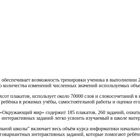
, обеспечивает возможность тренировки ученика в выполнении 2
о количества изменений численных значений используемых объе
хсот плакатов, использует около 70000 слов и словосочетаний в
ребёнка в режимах учёбы, самостоятельной работы и оценки его
Окружающий мир» содержит 185 плакатов, 260 заданий, охватыв
 интерактивных заданий легко усвоить изучаемый в школе матер
ьной школы" включает весь объём курса информатики начальной 
оговариантных интерактивных заданий, которые помогают ребён