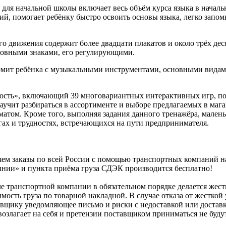
ля начальной школы включает весь объём курса языка в начальн
й, помогает ребёнку быстро освоить основы языка, легко запом
 движения содержит более двадцати плакатов и около трёх дес
новными знаками, его регулирующими.
мит ребёнка с музыкальными инструментами, основными видами
сть», включающий 39 многовариантных интерактивных игр, по
чит разбираться в ассортименте и выборе предлагаемых в магаз
матом. Кроме того, выполняя задания данного тренажёра, мален
гах и трудностях, встречающихся на пути предпринимателя.
ем заказы по всей России с помощью транспортных компаний н
нии» и пункта приёма груза СДЭК производится бесплатно!
е транспортной компании в обязательном порядке делается жестк
мость груза по товарной накладной. В случае отказа от жесткой 
вщику уведомляющее письмо и риски с недоставкой или доставк
возлагает на себя и претензии поставщиком приниматься не будут