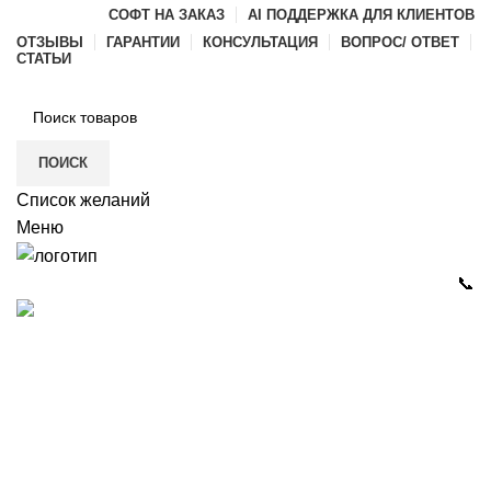
СОФТ НА ЗАКАЗ
AI ПОДДЕРЖКА ДЛЯ КЛИЕНТОВ
ОТЗЫВЫ
ГАРАНТИИ
КОНСУЛЬТАЦИЯ
ВОПРОС/ ОТВЕТ
СТАТЬИ
ПОИСК
Список желаний
Меню
📞
Каталог
РАЗРАБОТКА ПО И ИГР
ГАЛЕРЕЯ
ДИЛЕРАМ
О КОМПАНИИ
КОНТАКТЫ
itvia@yandex.ru
+7-911-033-43-73