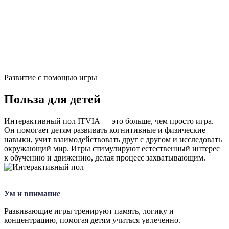
действия,
превращая обучение и игры в захватывающий процесс.
Благодаря
ярким проекциям и простоте использования он легко
адаптируется для
различных учебных и развлекательных пространств.
Развитие с помощью игры
Польза для детей
Интерактивный пол ITVIA — это больше, чем просто игра.
Он помогает детям развивать когнитивные и физические
навыки, учит взаимодействовать друг с другом и исследовать
окружающий мир. Игры стимулируют естественный интерес
к обучению и движению, делая процесс захватывающим.
Ум и внимание
Развивающие игры тренируют память, логику и
концентрацию, помогая детям учиться увлеченно.