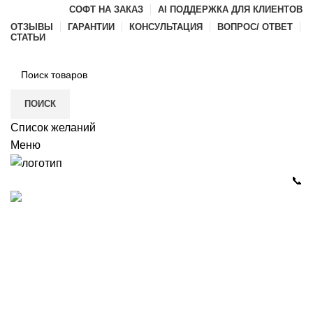
СОФТ НА ЗАКАЗ
AI ПОДДЕРЖКА ДЛЯ КЛИЕНТОВ
ОТЗЫВЫ
ГАРАНТИИ
КОНСУЛЬТАЦИЯ
ВОПРОС/ ОТВЕТ
СТАТЬИ
ПОИСК
Список желаний
Меню
📞
Каталог
РАЗРАБОТКА ПО И ИГР
ГАЛЕРЕЯ
ДИЛЕРАМ
О КОМПАНИИ
КОНТАКТЫ
itvia@yandex.ru
+7-911-033-43-73