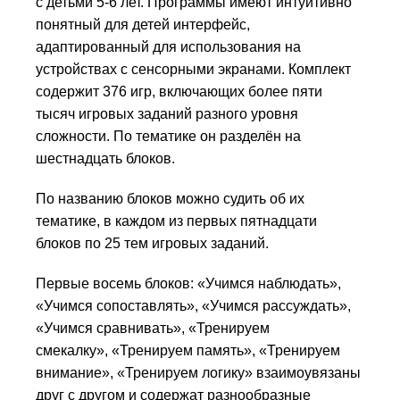
с детьми 5-6 лет. Программы имеют интуитивно
понятный для детей интерфейс,
адаптированный для использования на
устройствах с сенсорными экранами. Комплект
содержит 376 игр, включающих более пяти
тысяч игровых заданий разного уровня
сложности. По тематике он разделён на
шестнадцать блоков.
По названию блоков можно судить об их
тематике, в каждом из первых пятнадцати
блоков по 25 тем игровых заданий.
Первые восемь блоков: «Учимся наблюдать»,
«Учимся со­пос­тавлять», «Учимся рассуждать»,
«Учимся сравнивать», «Тренируем
смекалку», «Тренируем память», «Тренируем
внимание», «Тренируем логику» взаимоувязаны
друг с дру­гом и содержат разно­образные