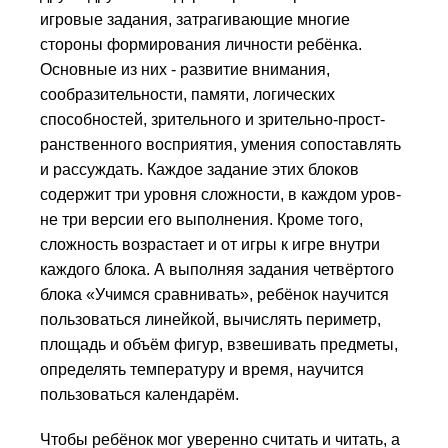
игровые задания, затра­гивающие многие
стороны форми­рования личности ребёнка.
Основные из них - развитие внимания,
сообразитель­ности, памяти, логических
способностей, зрительного и зрительно-прост­
ран­ственного вос­приятия, умения сопоставлять
и рассуждать. Каждое задание этих блоков
содержит три уров­ня сложности, в каж­дом уров­
не три версии его выполнения. Кроме того,
сложность возрастает и от игры к игре внутри
каж­дого блока. А выполняя задания четвёртого
блока «Учимся сравнивать», ребёнок научится
пользоваться линейкой, вычислять периметр,
площадь и объём фигур, взвешивать предметы,
определять температуру и время, научится
пользоваться календарём.
Чтобы ребёнок мог уверенно считать и читать, а