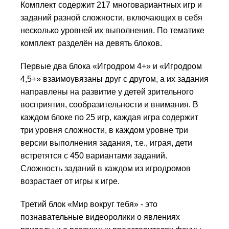
Комплект содержит 217 много­вари­антных игр и
заданий разной сложности, включающих в себя
несколько уров­ней их выпол­нения. По тема­тике
комплект разделён на девять блоков.
Первые два блока «Игродром 4+» и «Игродром
4,5+» взаимоувязаны друг с другом, а их задания
направлены на развитие у детей зрительного
восприятия, сообразительности и внимания. В
каждом блоке по 25 игр, каждая игра содержит
три уровня сложности, в каж­дом уров­не три
версии выполнения задания, т.е., играя, дети
встретятся с 450 вариан­тами заданий.
Сложность заданий в каждом из игродромов
возрастает от игры к игре.
Третий блок «Мир вокруг тебя» - это
познавательные видеоролики о явлениях