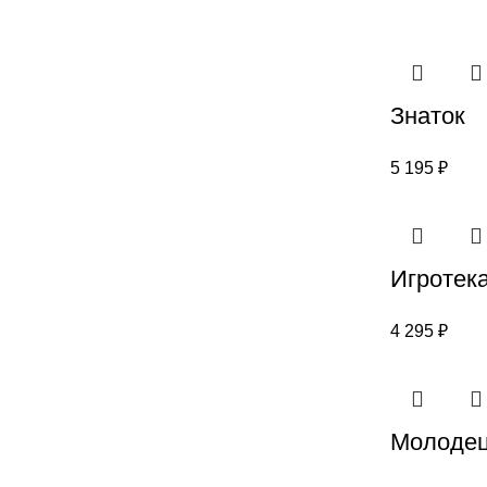
Знаток
5 195
₽
Игротека
4 295
₽
Молоде