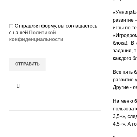
«Умница!»
развитие 
Отправляя форму, вы соглашаетесь
игры по т
с нашей
Политикой
«Игродром
конфиденциальности
блока). В 
задания, т
каж­дого б
Все пять 
развитие у
Другие - л
На меню б
пользоват
3,5+», сле
4,5+». А г