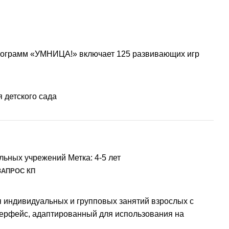
рограмм «УМНИЦА!» включает 125 развивающих игр
 детского сада
льных учрежений
Метка:
4-5 лет
ЗАПРОС КП
 инди­ви­дуальных и групповых занятий взрослых с
нтерфейс, адаптированный для использования на