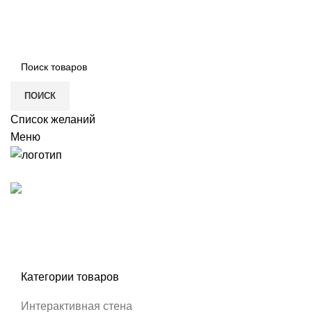
ПОИСК
Список желаний
Меню
Каталог
РАЗРАБОТКА ПО И ИГР
ГАЛЕРЕЯ
ДИЛЕРАМ
О КОМПАНИИ
itvia@yandex.ru
+7-911-033-43-73
Категории товаров
Нажмите, ч
Интерактивная стена