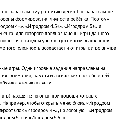
т познавательному развитию детей. Познавательное
тороны формирования личности ребёнка. Поэтому
родром 4+», «Игродром 4,5+», «Игродром 5+» и
ебёнка, для которого предназначены игры данного
ложности, в каж­дом уров­не три версии выполнения
оме того, сложность возрастает и от игры к игре внутри
зные игры. Одни игровые задания направлены на
ятия, внимания, памяти и логических способностей.
обучают чтению и счёту.
 игр) находятся кнопки, при помощи которых
ой. Например, чтобы открыть меню блока «Игродром
ткроет блок «Игро­дром 4+», на зелёную - «Игродром
гродром 5+» и «Игродром 5,5+».