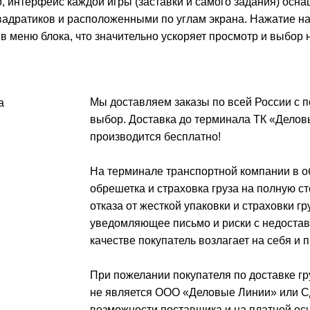
о, интерфейс каждой игры (заставки и самого задания) ос
вадратиков и расположенными по углам экрана. Нажатие на 
 в меню блока, что значительно ускоряет просмотр и выбор
Мы доставляем заказы по всей России с
выбор. Доставка до терминала ТК «Делов
производится бесплатно!
На терминале транспортной компании в о
обрешетка и страховка груза на полную ст
отказа от жесткой упаковки и страховки г
уведомляющее письмо и риски с недостав
качестве покупатель возлагает на себя и 
При пожелании покупателя по доставке гр
не является ООО «Деловые Линии» или С
возможности поставщика и на платной осн