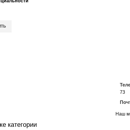
циальности
Тел
73
Поч
Наш м
же категории