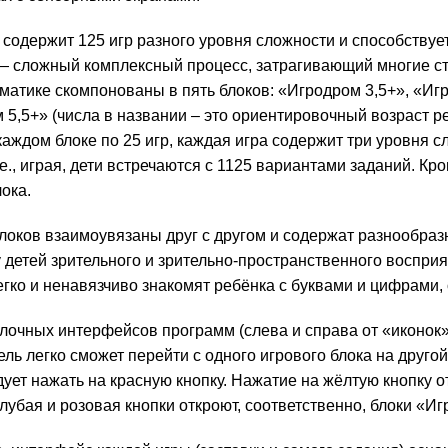
содержит 125 игр разного уровня сложности и способствуе
— сложный комплексный процесс, затра­гивающий многие с
ематике скомпонованы в пять блоков: «Игродром 3,5+», «Иг
 5,5+» (числа в названии – это ориентировочный возраст р
каждом блоке по 25 игр, каждая игра содержит три уровня с
.е., играя, дети встречаются с 1125 вариан­тами заданий. Кр
лока.
блоков взаимоувязаны друг с другом и содержат разно­обра
 детей зрительного и зрительно-прост­ран­ственного воспри
егко и ненавязчиво знакомят ребёнка с буквами и цифрами, 
лочных интерфейсов программ (слева и справа от «иконок»
ель легко сможет перейти с одного игрового блока на друг
дует нажать на красную кнопку. Нажатие на жёлтую кнопку о
олубая и розовая кнопки откроют, соответственно, блоки «И