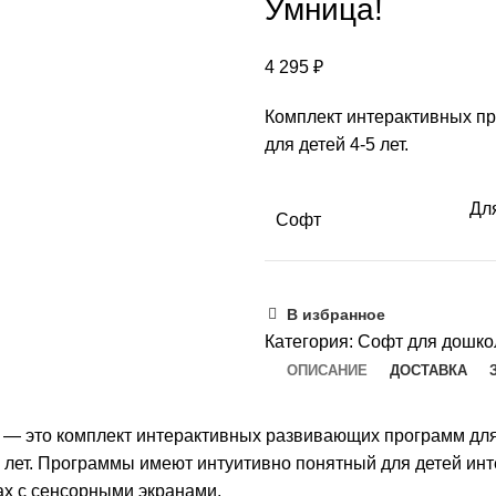
ие
Умница!
4 295
₽
Комплект интерактивных п
для детей 4-5 лет.
Для
Софт
В избранное
Категория:
Софт для дошко
ОПИСАНИЕ
ДОСТАВКА
— это комплект интерактивных развивающих про­грам­­м для
5 лет. Прог­рам­мы имеют интуитивно понятный для детей и
ах с сенсорными экранами.